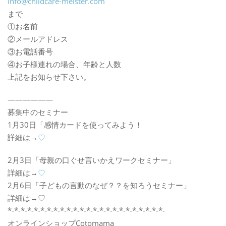
info@childcare-meister.com
まで
①お名前
②メールアドレス
③お電話番号
④お子様連れの場合、年齢と人数
上記をお知らせ下さい。
——————
募集中のセミナー
1月30日「感情カードを使ってみよう！
詳細は→
♡
2月3日「母親の口ぐせ言いかえワークセミナー」
詳細は→
♡
2月6日「子どもの言動のなぜ？？を知ろうセミナー」
詳細は→♡
*-*-*-*-*-*-*-*-*-*-*-*-*-*-*-*-*-*-*-*-*-*-*-*-
オンラインショップCotomama