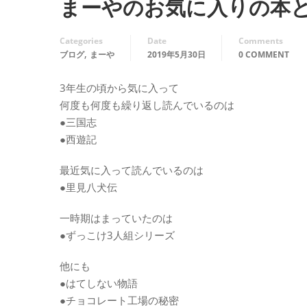
まーやのお気に入りの本
Categories
Date
Comments
,
ブログ
まーや
2019年5月30日
0 COMMENT
3年生の頃から気に入って
何度も何度も繰り返し読んでいるのは
●三国志
●西遊記
最近気に入って読んでいるのは
●里見八犬伝
一時期はまっていたのは
●ずっこけ3人組シリーズ
他にも
●はてしない物語
●チョコレート工場の秘密