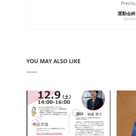
Previo
運動会終
2019
YOU MAY ALSO LIKE