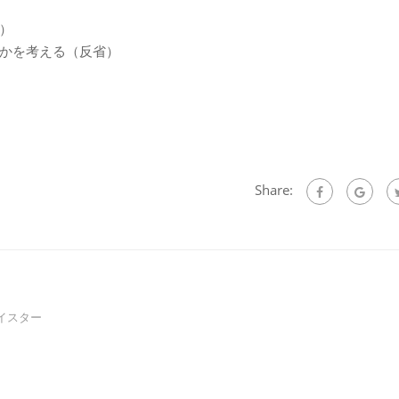
）
かを考える（反省）
Share:
イスター