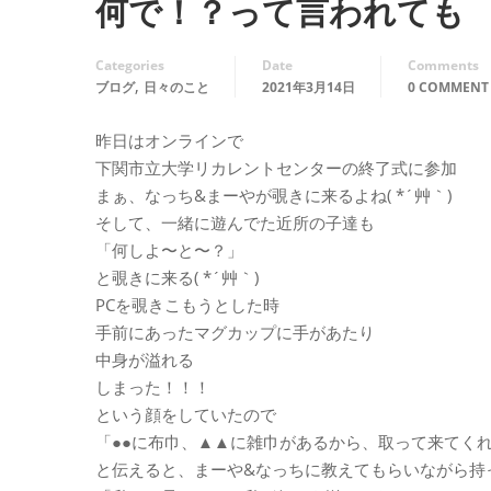
何で！？って言われても
Categories
Date
Comments
,
ブログ
日々のこと
2021年3月14日
0 COMMENT
昨日はオンラインで
下関市立大学リカレントセンターの終了式に参加
まぁ、なっち&まーやが覗きに来るよね( *´艸｀)
そして、一緒に遊んでた近所の子達も
「何しよ〜と〜？」
と覗きに来る( *´艸｀)
PCを覗きこもうとした時
手前にあったマグカップに手があたり
中身が溢れる
しまった！！！
という顔をしていたので
「●●に布巾、▲▲に雑巾があるから、取って来てく
と伝えると、まーや&なっちに教えてもらいながら持