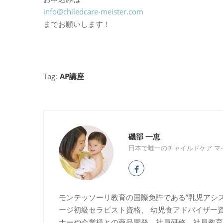
info@chiledcare-meister.com
までお願いします！
Tag:
AP講座
磯部 一恵
日本で唯一のチャイルドケア マ
モンテッソーリ教育の国際免許である”乳児アシ
ージ初級セラピスト資格、 幼児食アドバイザー
ナーや企業様との商品開発、社員研修、社員教育