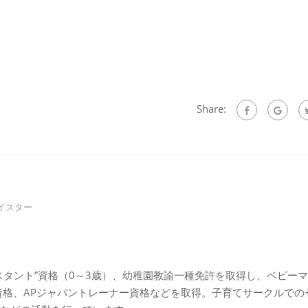
Share:
イスター
スタント”資格（0～3歳）、幼稚園教諭一種免許を取得し、ベビー
資格、APジャパントレーナー資格などを取得。子育てサークルでの