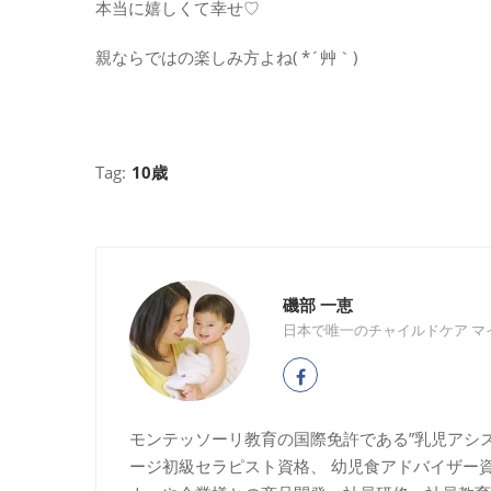
本当に嬉しくて幸せ♡
親ならではの楽しみ方よね( *´艸｀)
Tag:
10歳
磯部 一恵
日本で唯一のチャイルドケア マ
モンテッソーリ教育の国際免許である”乳児アシ
ージ初級セラピスト資格、 幼児食アドバイザー