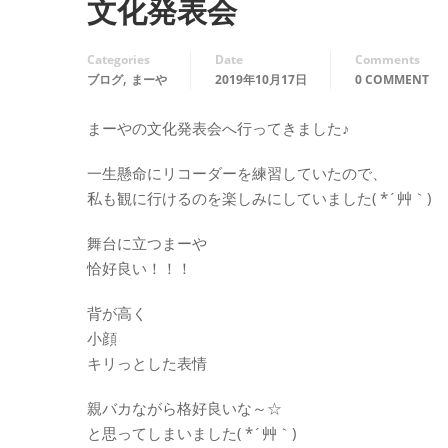
文化発表会
Categories
Date
Comments
,
ブログ
まーや
2019年10月17日
0 COMMENT
まーやの文化発表会へ行ってきました♪
一生懸命にリコーダーを練習していたので、
私も観に行けるのを楽しみにしていました( *´艸｀)
舞台に立つまーや
恰好良い！！！
背が高く
小顔
キリっとした表情
親バカながら格好良いな～☆
と思ってしまいました( *´艸｀)