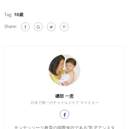
Tag:
10歳
Share:
磯部 一恵
日本で唯一のチャイルドケア マイスター
モンテッソーリ教育の国際免許である”乳児アシスタ