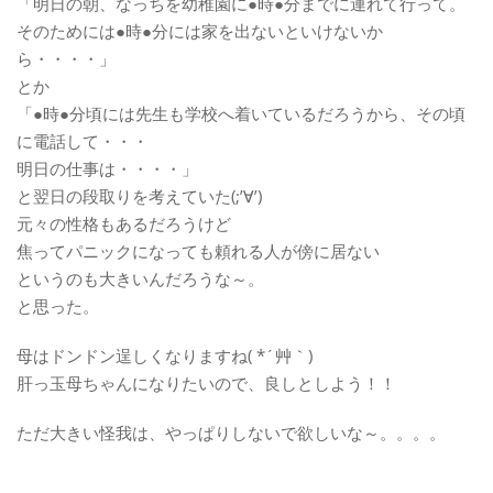
「明日の朝、なっちを幼稚園に●時●分までに連れて行って。
そのためには●時●分には家を出ないといけないか
ら・・・・」
とか
「●時●分頃には先生も学校へ着いているだろうから、その頃
に電話して・・・
明日の仕事は・・・・」
と翌日の段取りを考えていた(;’∀’)
元々の性格もあるだろうけど
焦ってパニックになっても頼れる人が傍に居ない
というのも大きいんだろうな～。
と思った。
母はドンドン逞しくなりますね( *´艸｀)
肝っ玉母ちゃんになりたいので、良しとしよう！！
ただ大きい怪我は、やっぱりしないで欲しいな～。。。。