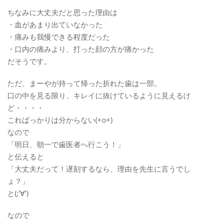
ちなみに大丈夫だと思った理由は
・血があまり出ていなかった
・痛みも我慢できる程度だった
・口内の痛みより、打った顔の方が痛かった
だそうです。
ただ、まーやが持って帰った折れた歯は一部。
口の中を見る限り、キレイに抜けているように見えるけ
ど・・・・
こればっかりは分からない(+o+)
なので
「明日、朝一で歯医者へ行こう！」
と伝えると
「大丈夫だって！遅刻するなら、理由を先生に言うでし
ょ？」
と(;’∀’)
なので