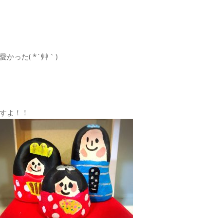
った( *´艸｀)
すよ！！