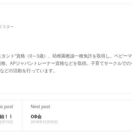
イスター
スタント”資格（0～3歳）、幼稚園教諭一種免許を取得し、ベビー
資格、APジャパントレーナー資格などを取得。子育てサークルでの
などの活動を行っています。
us post
Next post
始！！
OB会
12月19日
2018年12月20日