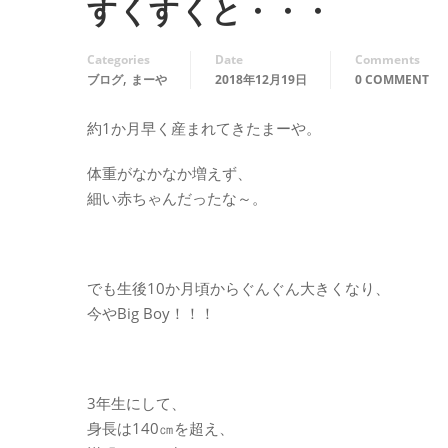
すくすくと・・・
Categories
Date
Comments
,
ブログ
まーや
2018年12月19日
0 COMMENT
約1か月早く産まれてきたまーや。
体重がなかなか増えず、
細い赤ちゃんだったな～。
でも生後10か月頃からぐんぐん大きくなり、
今やBig Boy！！！
3年生にして、
身長は140㎝を超え、