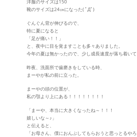
洋服のサイズは150
靴のサイズは24㎝になった( ﾟДﾟ)
ぐんぐん背が伸びるので、
特に夏になると
「足が痛い！！」
と、夜中に目を覚ますことも多々ありました。
今年の夏は無かったので、少し成長速度が落ち着いて
昨夜、洗面所で歯磨きをしている時、
まーやが私の前に立った。
まーやの頭の位置が、
私の顎より上にある！！！！！！！！
「まーや、本当に大きくなったね～！！！
嬉しいな～♪」
と伝えると、
「お母さん、僕におんぶしてもらおうと思っとるやろ