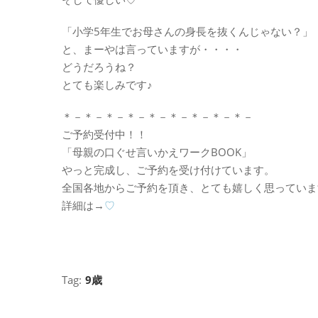
「小学5年生でお母さんの身長を抜くんじゃない？」
と、まーやは言っていますが・・・・
どうだろうね？
とても楽しみです♪
＊－＊－＊－＊－＊－＊－＊－＊－＊－
ご予約受付中！！
「母親の口ぐせ言いかえワークBOOK」
やっと完成し、ご予約を受け付けています。
全国各地からご予約を頂き、とても嬉しく思っていま
詳細は→
♡
Tag:
9歳