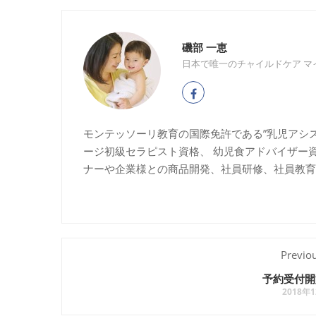
磯部 一恵
日本で唯一のチャイルドケア マ
モンテッソーリ教育の国際免許である”乳児アシ
ージ初級セラピスト資格、 幼児食アドバイザー
ナーや企業様との商品開発、社員研修、社員教育
Previo
予約受付開
2018年