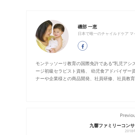
磯部 一恵
日本で唯一のチャイルドケア マ
モンテッソーリ教育の国際免許である”乳児アシ
ージ初級セラピスト資格、 幼児食アドバイザー
ナーや企業様との商品開発、社員研修、社員教育
Previo
九響ファミリーコンサ
201