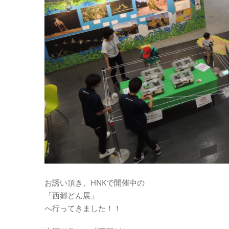
お誘い頂き、HNKで開催中の
「西郷どん展」
へ行ってきました！！