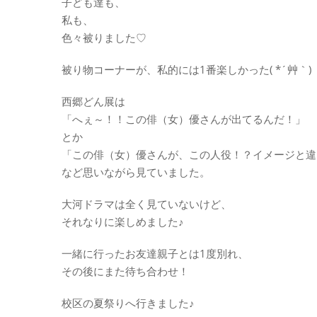
子ども達も、
私も、
色々被りました♡
被り物コーナーが、私的には1番楽しかった( *´艸｀)
西郷どん展は
「へぇ～！！この俳（女）優さんが出てるんだ！」
とか
「この俳（女）優さんが、この人役！？イメージと違
など思いながら見ていました。
大河ドラマは全く見ていないけど、
それなりに楽しめました♪
一緒に行ったお友達親子とは1度別れ、
その後にまた待ち合わせ！
校区の夏祭りへ行きました♪