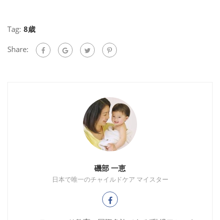
Tag:
8歳
Share:
磯部 一恵
日本で唯一のチャイルドケア マイスター