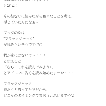
とΣ(ﾟДﾟ)
今の彼なりに読みながら色々なことを考え、
感じていたんだなぁ～
ブッダの次は
”ブラックジャック”
が読みたいそうです(;’∀’)
我が家にはないぞ～！！！
と伝えると
「なら、これを読んでみよう♪」
とアドルフに告ぐを読み始めたまーや・・・
ブラックジャック
買おうと思ってた物だから、
どこかのタイミングで買おうと思います(^^;)