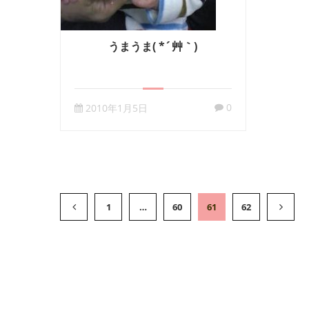
うまうま( *´艸｀)
0
2010年1月5日
1
…
60
61
62