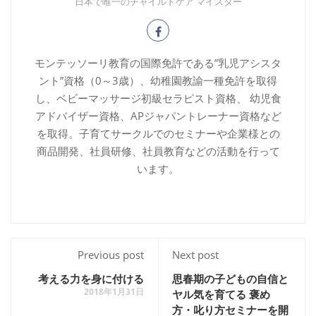
日本で唯一のチャイルドケア マイスター
モンテッソーリ教育の国際免許である”乳児アシスタ
ント”資格（0～3歳）、幼稚園教諭一種免許を取得
し、ベビーマッサージ初級セラピスト資格、 幼児食
アドバイザー資格、APジャパントレーナー資格など
を取得。子育てサークルでのセミナーや企業様との
商品開発、社員研修、社員教育などの活動を行って
います。
Previous post
Next post
考える力を身に付ける
思春期の子どもの自信と
2018年1月31日
ヤル気を育てる 褒め
方・叱り方セミナーを開